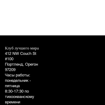
Клуб лучшего мира
Услуги для участников
412 NW Couch St
1-866-238-1137
#100
бесплатный номер
Портленд, Орегон
1-503-546-1137 Портленд
97209
клуб@betterworldclub.com
Часы работы:
Часто задаваемые вопросы
понедельник -
пятница
американск
8:30-17:30 по
ий
тихоокеанскому
Устойчивый
времени
Бизнес